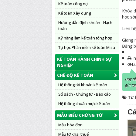
Kế toán công nợ
Khóa d
Kế toán Xây dựng
học sớ
Hướng dẫn định khoản - Hạch
Liên h
toán
Kỹ năng làm kế toán tổng hợp
Giang
Đăng b
Tự học Phần mềm kế toán Misa
in
KẾ TOÁN HÀNH CHÍNH SỰ
L
NGHIỆP
CHẾ ĐỘ KẾ TOÁN
Hãy n
Hệ thống tài khoản kế toán
gửi tạ
Sổ sách - Chứng từ - Báo cáo
Từ 
Hệ thống chuẩn mực kế toán
Cá
MẪU BIỂU CHỨNG TỪ
Mẫu hóa đơn
Mẫu tờ khai thuế