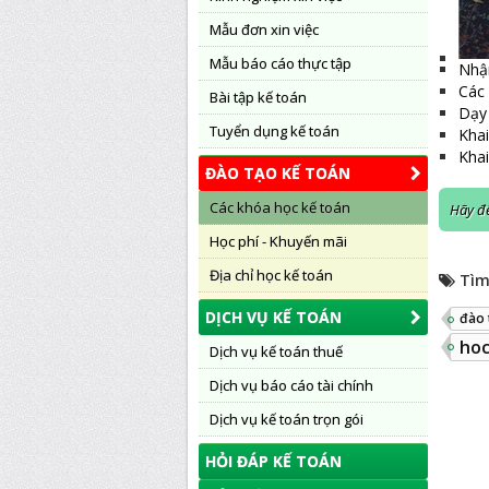
Mẫu đơn xin việc
Mẫu báo cáo thực tập
Nhậ
Các 
Bài tập kế toán
Dạy 
Tuyển dụng kế toán
Khai
Khai
ĐÀO TẠO KẾ TOÁN
Các khóa học kế toán
Hãy để
Học phí - Khuyến mãi
Địa chỉ học kế toán
Tìm
DỊCH VỤ KẾ TOÁN
đào 
hoc
Dịch vụ kế toán thuế
Dịch vụ báo cáo tài chính
Dịch vụ kế toán trọn gói
HỎI ĐÁP KẾ TOÁN