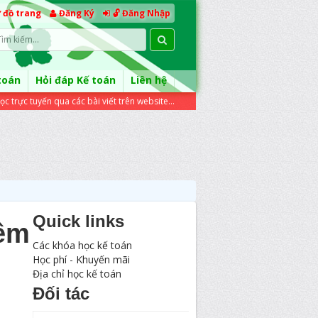
 đồ trang
Đăng Ký
🔓 Đăng Nhập
toán
Hỏi đáp Kế toán
Liên hệ
c trực tuyến qua các bài viết trên website...
Quick links
ềm
Các khóa học kế toán
Học phí - Khuyến mãi
Địa chỉ học kế toán
Đối tác