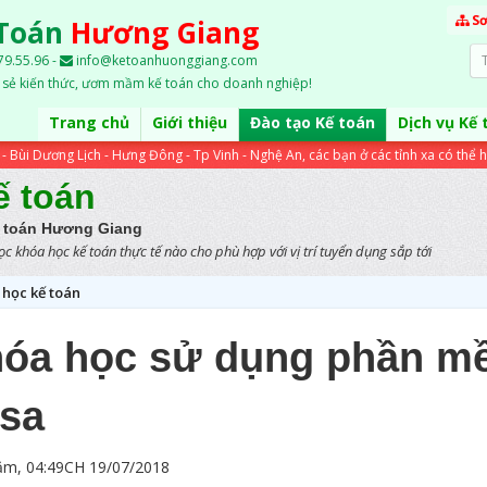
Sơ
 Toán
Hương Giang
9.55.96 -
info@ketoanhuonggiang.com
a sẻ kiến thức, ươm mầm kế toán cho doanh nghiệp!
Trang chủ
Giới thiệu
Đào tạo Kế toán
Dịch vụ Kế 
- Bùi Dương Lịch - Hưng Đông - Tp Vinh - Nghệ An, các bạn ở các tỉnh xa có thể họ
ế toán
Kế toán Hương Giang
c khóa học kế toán thực tế nào cho phù hợp với vị trí tuyển dụng sắp tới
 học kế toán
óa học sử dụng phần m
sa
ăm, 04:49CH 19/07/2018