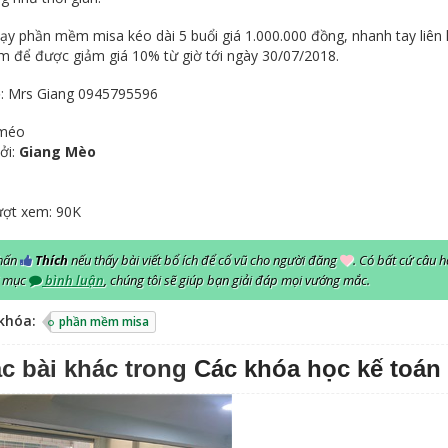
ạy phần mềm misa kéo dài 5 buổi giá 1.000.000 đồng, nhanh tay liên
m để được giảm giá 10% từ giờ tới ngày 30/07/2018.
ệ: Mrs Giang 0945795596
 méo
ởi:
Giang Mèo
ượt xem:
90K
hấn
Thích
nếu thấy bài viết bổ ích để cổ vũ cho người đăng
.
Có bất cứ câu hỏ
i mục
bình luận
, chúng tôi sẽ giúp bạn giải đáp mọi vướng mắc.
khóa:
phần mềm misa
c bài khác trong
Các khóa học kế toán