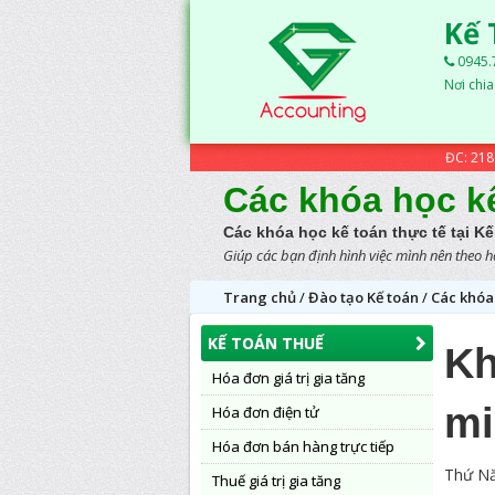
Kế
0945.7
Nơi chi
ĐC: 218 
Các khóa học k
Các khóa học kế toán thực tế tại 
Giúp các bạn định hình việc mình nên theo họ
Trang chủ
/
Đào tạo Kế toán
/
Các khóa
KẾ TOÁN THUẾ
Kh
Hóa đơn giá trị gia tăng
mi
Hóa đơn điện tử
Hóa đơn bán hàng trực tiếp
Thứ N
Thuế giá trị gia tăng