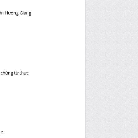
oán Hương Giang
 chứng từ thực
ne