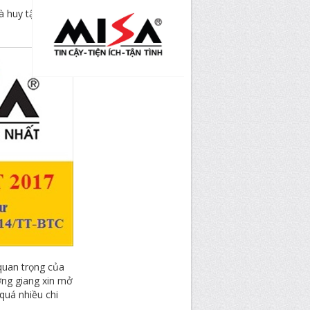
 huy tập - Tp
quan trọng của
ơng giang xin mở
uá nhiều chi