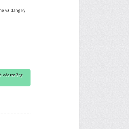
 hệ và đăng ký
i nào vui lòng