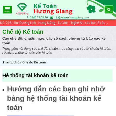
Kế Toán
Hương Giang
menu
0945.79.55.96 -
info@ketoanhuonggiang.com
ĐC: 218 - Bùi Dương Lịch - Hưng Đông - Tp Vinh - Nghệ An, các bạn ở các tỉnh xa có thể học trực tuyến qua các bài viết trên website...
Chế độ Kế toán
Các chế độ, chuẩn mực, các sổ sách chứng từ báo cáo kế
toán
Trang gồm nội dung các chế độ, chuẩn mực cũng như các tài khoản kế toán,
sổ sách, chứng từ, báo cáo kế toán
Trang chủ
/
Chế độ Kế toán
Hệ thống tài khoản kế toán
Hướng dẫn các bạn ghi nhớ
bảng hệ thống tài khoản kế
toán