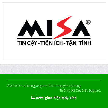
© 2016
ketoanhuonggiang.com
, Giữ toàn quyền nội dung.
Thiết kế bởi
OneDNN Software
.
Xem giao diện Máy tính