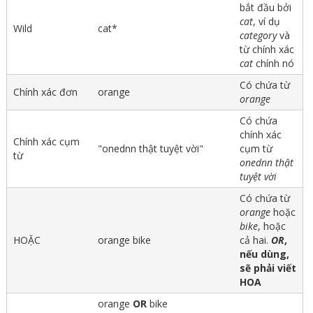
bắt đầu bởi
cat
, ví dụ
Wild
cat*
category
và
từ chính xác
cat
chính nó
Có chứa từ
Chính xác đơn
orange
orange
Có chứa
chính xác
Chính xác cụm
"onednn thật tuyệt vời"
cụm từ
từ
onednn thật
tuyệt vời
Có chứa từ
orange
hoặc
bike
, hoặc
HOẶC
orange bike
cả hai.
OR
,
nếu dùng,
sẽ phải viết
HOA
orange
OR
bike