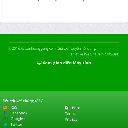
© 2016
ketoanhuonggiang.com
, Giữ toàn quyền nội dung.
Thiết kế bởi
OneDNN Software
.
Xem giao diện Máy tính
Kết nối với chúng tôi /
RSS
Print
Facebook
Terms
Google+
Privacy
Twitter