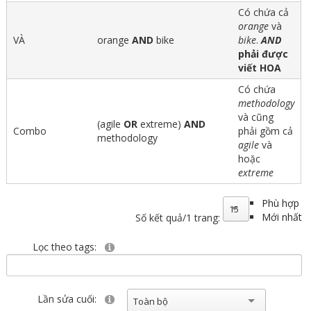
Có chứa cả
orange
và
VÀ
orange
AND
bike
bike
.
AND
phải được
viết HOA
Có chứa
methodology
và cũng
(agile
OR
extreme)
AND
Combo
phải gồm cả
methodology
agile
và
hoặc
extreme
Phù hợp
15
Mới nhất
Số kết quả/1 trang:
Lọc theo tags:
Lần sửa cuối:
Toàn bộ