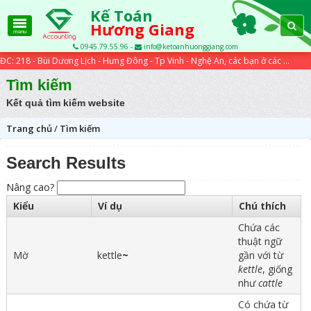
Kế Toán
Hương Giang
menu
0945.79.55.96 -
info@ketoanhuonggiang.com
ĐC: 218 - Bùi Dương Lịch - Hưng Đông - Tp Vinh - Nghệ An, các bạn ở các tỉnh xa có thể học trực tuyến qua các bài viết trên website...
Tìm kiếm
Kết quả tìm kiếm website
Trang chủ
/
Tìm kiếm
Search Results
Nâng cao?
Kiểu
Ví dụ
Chú thích
Chứa các
thuật ngữ
Mờ
kettle
~
gần với từ
kettle
, giống
như
cattle
Có chứa từ