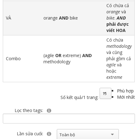
Có chứa cả
orange
và
VÀ
orange
AND
bike
bike
.
AND
phải được
viết HOA
Có chứa
methodology
và cũng
(agile
OR
extreme)
AND
Combo
phải gồm cả
methodology
agile
và
hoặc
extreme
Phù hợp
15
Mới nhất
Số kết quả/1 trang:
Lọc theo tags:
Lần sửa cuối:
Toàn bộ