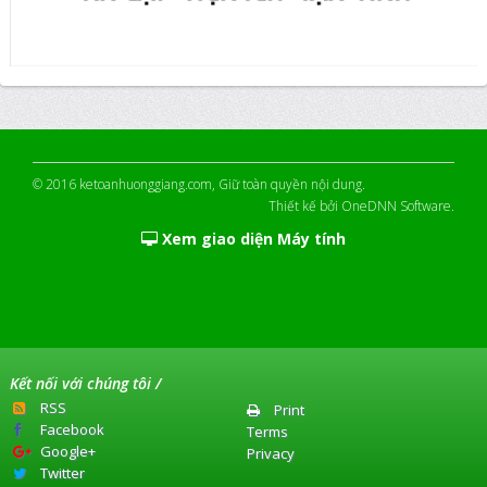
© 2016
ketoanhuonggiang.com
, Giữ toàn quyền nội dung.
Thiết kế bởi
OneDNN Software
.
Xem giao diện Máy tính
Kết nối với chúng tôi /
RSS
Print
Facebook
Terms
Google+
Privacy
Twitter