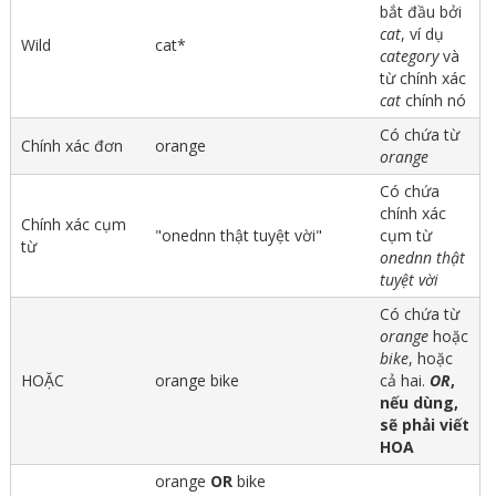
bắt đầu bởi
cat
, ví dụ
Wild
cat*
category
và
từ chính xác
cat
chính nó
Có chứa từ
Chính xác đơn
orange
orange
Có chứa
chính xác
Chính xác cụm
"onednn thật tuyệt vời"
cụm từ
từ
onednn thật
tuyệt vời
Có chứa từ
orange
hoặc
bike
, hoặc
HOẶC
orange bike
cả hai.
OR
,
nếu dùng,
sẽ phải viết
HOA
orange
OR
bike