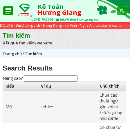
Kế Toán
Hương Giang
menu
0945.79.55.96 -
info@ketoanhuonggiang.com
ĐC: 218 - Bùi Dương Lịch - Hưng Đông - Tp Vinh - Nghệ An, các bạn ở các tỉnh xa có thể học trực tuyến qua các bài viết trên website...
Tìm kiếm
Kết quả tìm kiếm website
Trang chủ
/
Tìm kiếm
Search Results
Nâng cao?
Kiểu
Ví dụ
Chú thích
Chứa các
thuật ngữ
Mờ
kettle
~
gần với từ
kettle
, giống
như
cattle
Có chứa từ