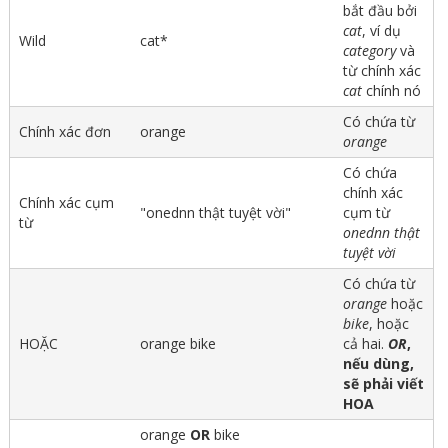
bắt đầu bởi
cat
, ví dụ
Wild
cat*
category
và
từ chính xác
cat
chính nó
Có chứa từ
Chính xác đơn
orange
orange
Có chứa
chính xác
Chính xác cụm
"onednn thật tuyệt vời"
cụm từ
từ
onednn thật
tuyệt vời
Có chứa từ
orange
hoặc
bike
, hoặc
HOẶC
orange bike
cả hai.
OR
,
nếu dùng,
sẽ phải viết
HOA
orange
OR
bike