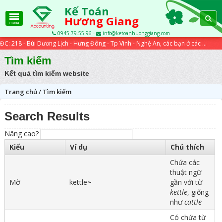
Kế Toán
Hương Giang
menu
0945.79.55.96 -
info@ketoanhuonggiang.com
ĐC: 218 - Bùi Dương Lịch - Hưng Đông - Tp Vinh - Nghệ An, các bạn ở các tỉnh xa có thể học trực tuyến qua các bài viết trên website...
Tìm kiếm
Kết quả tìm kiếm website
Trang chủ
/
Tìm kiếm
Search Results
Nâng cao?
Kiểu
Ví dụ
Chú thích
Chứa các
thuật ngữ
Mờ
kettle
~
gần với từ
kettle
, giống
như
cattle
Có chứa từ