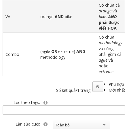
Có chứa cả
orange
và
VÀ
orange
AND
bike
bike
.
AND
phải được
viết HOA
Có chứa
methodology
và cũng
(agile
OR
extreme)
AND
Combo
phải gồm cả
methodology
agile
và
hoặc
extreme
Phù hợp
15
Mới nhất
Số kết quả/1 trang:
Lọc theo tags:
Lần sửa cuối:
Toàn bộ