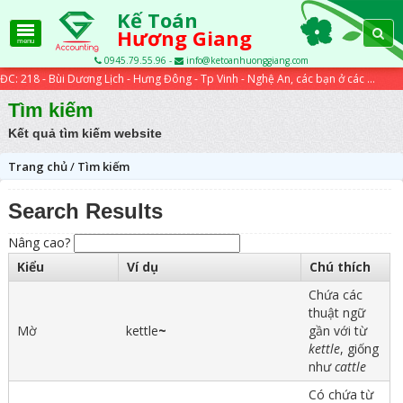
Kế Toán
Hương Giang
menu
0945.79.55.96 -
info@ketoanhuonggiang.com
ĐC: 218 - Bùi Dương Lịch - Hưng Đông - Tp Vinh - Nghệ An, các bạn ở các tỉnh xa có thể học trực tuyến qua các bài viết trên website...
Tìm kiếm
Kết quả tìm kiếm website
Trang chủ
/
Tìm kiếm
Search Results
Nâng cao?
Kiểu
Ví dụ
Chú thích
Chứa các
thuật ngữ
Mờ
kettle
~
gần với từ
kettle
, giống
như
cattle
Có chứa từ