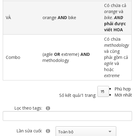
Có chứa cả
orange
và
VÀ
orange
AND
bike
bike
.
AND
phải được
viết HOA
Có chứa
methodology
và cũng
(agile
OR
extreme)
AND
Combo
phải gồm cả
methodology
agile
và
hoặc
extreme
Phù hợp
15
Mới nhất
Số kết quả/1 trang:
Lọc theo tags:
Lần sửa cuối:
Toàn bộ