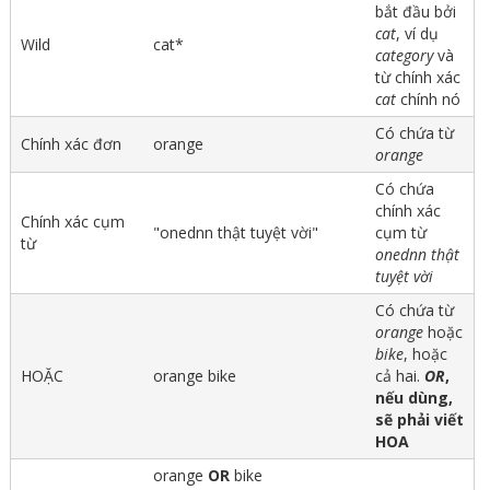
bắt đầu bởi
cat
, ví dụ
Wild
cat*
category
và
từ chính xác
cat
chính nó
Có chứa từ
Chính xác đơn
orange
orange
Có chứa
chính xác
Chính xác cụm
"onednn thật tuyệt vời"
cụm từ
từ
onednn thật
tuyệt vời
Có chứa từ
orange
hoặc
bike
, hoặc
HOẶC
orange bike
cả hai.
OR
,
nếu dùng,
sẽ phải viết
HOA
orange
OR
bike