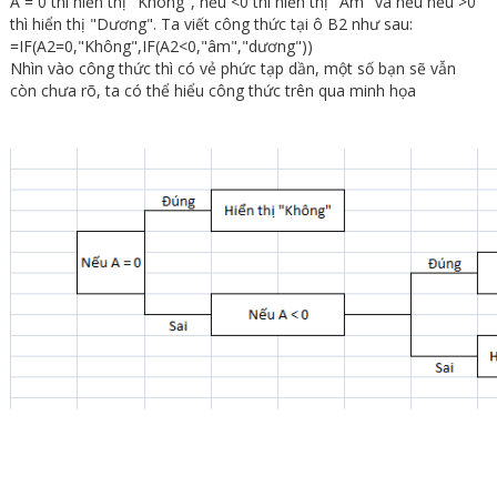
A = 0 thì hiển thị "Không", nếu <0 thì hiển thị "Âm" và nếu nếu >0
thì hiển thị "Dương". Ta viết công thức tại ô B2 như sau:
=IF(A2=0,"Không",IF(A2<0,"âm","dương"))
Nhìn vào công thức thì có vẻ phức tạp dần, một số bạn sẽ vẫn
còn chưa rõ, ta có thể hiểu công thức trên qua minh họa