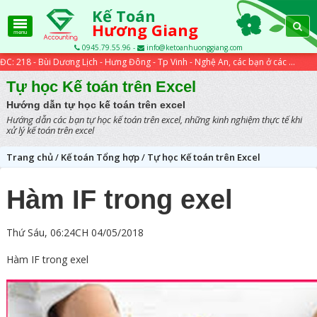
Kế Toán
Hương Giang
menu
0945.79.55.96 -
info@ketoanhuonggiang.com
ĐC: 218 - Bùi Dương Lịch - Hưng Đông - Tp Vinh - Nghệ An, các bạn ở các tỉnh xa có thể học trực tuyến qua các bài viết trên website...
Tự học Kế toán trên Excel
Hướng dẫn tự học kế toán trên excel
Hướng dẫn các bạn tự học kế toán trên excel, những kinh nghiệm thực tế khi
xử lý kế toán trên excel
Trang chủ
/
Kế toán Tổng hợp
/
Tự học Kế toán trên Excel
Hàm IF trong exel
Thứ Sáu, 06:24CH 04/05/2018
Hàm IF trong exel