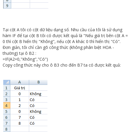
Tại cột A tôi có cột dữ liệu dạng số. Nhu cầu của tôi là sử dụng
hàm IF để tại cột B tôi có được kết quả là "Nếu giá trị bên cột A =
0 thì cột B hiển thị "Không", nếu cột A khác 0 thì hiển thị "Có".
Đơn giản, tôi chỉ cần gõ công thức (không phân biệt HOA -
thường) tại ô B2 :
=IF(A2=0,"Không","Có")
Copy công thức này cho ô B3 cho đến B7 ta có được kết quả: